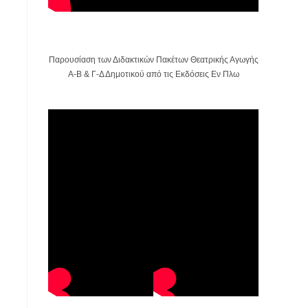
Παρουσίαση των Διδακτικών Πακέτων Θεατρικής Αγωγής
Α-Β & Γ-Δ Δημοτικού από τις Εκδόσεις Εν Πλω