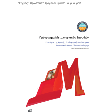
"Στιγμές", πρωτότυπο τραγούδι
Είμαστε μουρμούρες!