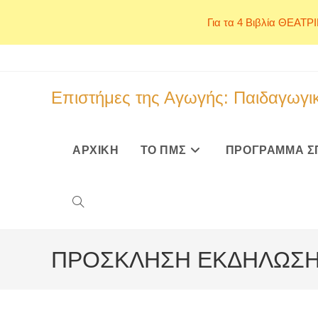
Για τα 4 Βιβλία ΘΕΑΤΡ
Skip
to
content
Επιστήμες της Αγωγής: Παιδαγωγικ
ΑΡΧΙΚΗ
ΤΟ ΠΜΣ
ΠΡΟΓΡΑΜΜΑ Σ
Toggle
ΠΡΟΣΚΛΗΣΗ ΕΚΔΗΛΩΣΗ
website
search