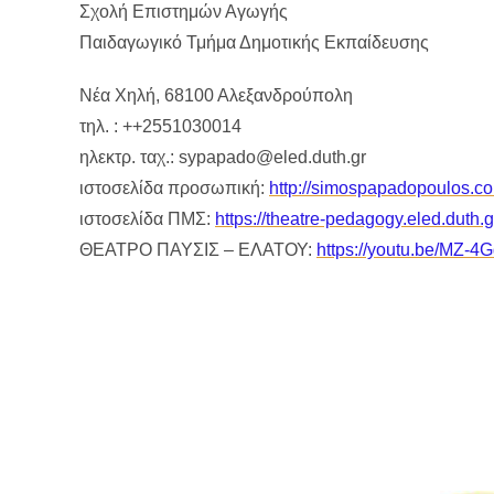
Σχολή Επιστημών Αγωγής
Παιδαγωγικό Τμήμα Δημοτικής Εκπαίδευσης
Νέα Χηλή, 68100 Αλεξανδρούπολη
τηλ. : ++2551030014
ηλεκτρ. ταχ.: sypapado@eled.duth.gr
ιστοσελίδα προσωπική:
http://simospapadopoulos.c
ιστοσελίδα ΠΜΣ:
https://theatre-pedagogy.eled.duth.g
ΘΕΑΤΡΟ ΠΑΥΣΙΣ – ΕΛΑΤΟΥ:
https://youtu.be/MZ-