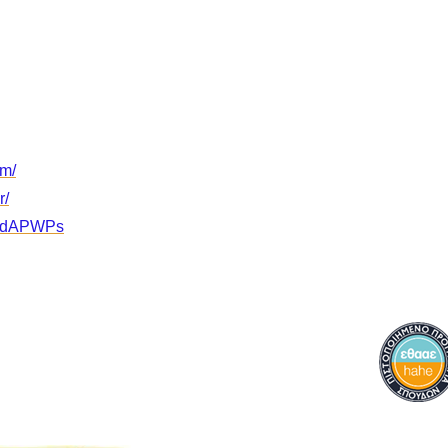
om/
r/
4GdAPWPs