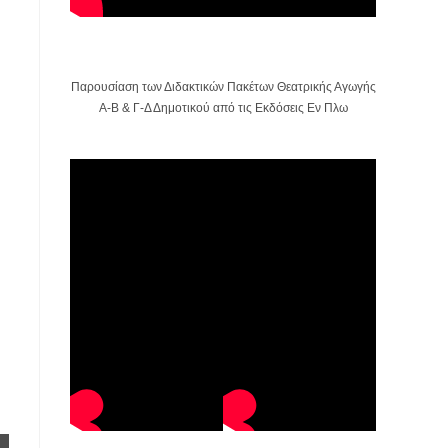
Παρουσίαση των Διδακτικών Πακέτων Θεατρικής Αγωγής
Α-Β & Γ-Δ Δημοτικού από τις Εκδόσεις Εν Πλω