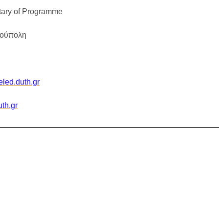
etary of Programme
ρούπολη
led.duth.gr
uth.gr