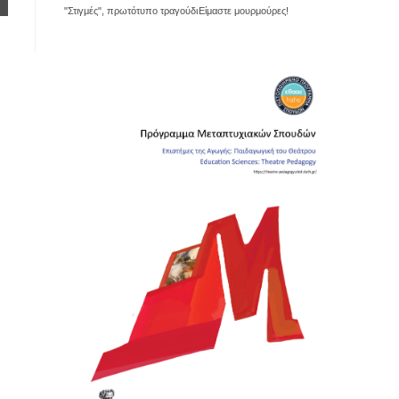
Ελληνικά Ακαδημαϊκά Ηλεκτρονικά Συγγράμματα και Βοηθή
"Στιγμές", πρωτότυπο τραγούδι
Είμαστε μουρμούρες!