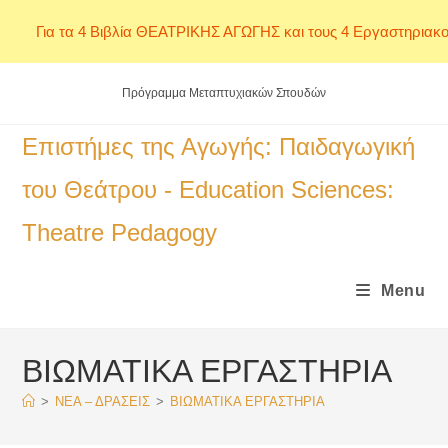
Για τα 4 Βιβλία ΘΕΑΤΡΙΚΗΣ ΑΓΩΓΗΣ και τους 4 Εργαστηριακο
Skip
Πρόγραμμα Μεταπτυχιακών Σπουδών
to
content
Επιστήμες της Αγωγής: Παιδαγωγική
του Θεάτρου - Education Sciences:
Theatre Pedagogy
Menu
ΒΙΩΜΑΤΙΚΑ ΕΡΓΑΣΤΗΡΙΑ
>
ΝΕΑ – ΔΡΑΣΕΙΣ
>
ΒΙΩΜΑΤΙΚΑ ΕΡΓΑΣΤΗΡΙΑ