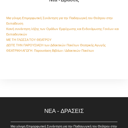
Μια γόνιμη Επιμορφωτική Συνάντηση για την Παιδαγωγική του Θεάτρου στην
Εκπαίδευση
Kοινή συνάντηση λήξης των Ομάδων Εμψύχωσης και Ενδυνάμωσης Γονέων και
Εκπαιδευτικών
ΜΕ ΤΗ ΓΛΩΣΣΑ ΤΟΥ ΘΕΑΤΡΟΥ
ΔΕΙΤΕ ΤΗΝ ΠΑΡΟΥΣΙΑΣΗ των Διδακτικών Πακέτων Θεατρικής Αγωγής
ΘΕΑΤΡΙΚΗ ΑΓΩΓΗ: Παρουσίαση Βιβλίων / Διδακτικών Πακέτων
ΝΕΑ - ΔΡΑΣΕΙΣ
Μια γόνιμη Επιμορφωτική Συνάντηση για την Παιδαγωγική του Θεάτρου στην