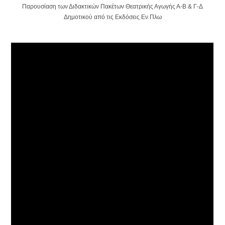
Παρουσίαση των Διδακτικών Πακέτων Θεατρικής Αγωγής Α-Β & Γ-Δ
Δημοτικού από τις Εκδόσεις Εν Πλω