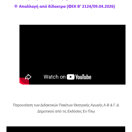
Παρουσίαση των Διδακτικών Πακέτων Θεατρικής Αγωγής Α-Β & Γ-Δ
Δημοτικού από τις Εκδόσεις Εν Πλω