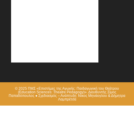
© 2025 ΠΜΣ «Επιστήμες της Αγωγής: Παιδαγωγική του Θεάτρου
(Education Sciences: Theatre Pedagogy)». Διευθυντής Σίμος
Παπαδόπουλος ● Σχεδιασμός – Ανάπτυξη: Νίκος Μηνάογλου & Δήμητρα
Λαμπρέτσα