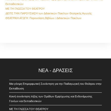
Εκπαιδευτικών
ΜΕ ΤΗ ΓΛΩΣΣΑ ΤΟΥ ΘΕΑΤΡΟΥ
ΔΕΙΤΕ ΤΗΝ ΠΑΡΟΥΣΙΑΣΗ των Διδακτικών Πακέτων Θεατρικής Αγωγής
ΘΕΑΤΡΙΚΗ ΑΓΩΓΗ: Παρουσίαση Βιβλίων / Διδακτικών Πακέτων
ΝΕΑ - ΔΡΑΣΕΙΣ
Μια γόνιμη Επιμορφωτική Συνάντηση για την Παιδαγωγική του Θεάτρου στην
Εκπαίδευση
Kοινή συνάντηση λήξης των Ομάδων Εμψύχωσης και Ενδυνάμωσης
Γονέων και Εκπαιδευτικών
ΜΕ ΤΗ ΓΛΩΣΣΑ ΤΟΥ ΘΕΑΤΡΟΥ