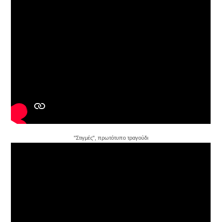
"Στιγμές", πρωτότυπο τραγούδι