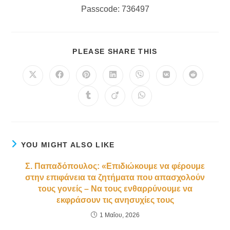
Passcode: 736497
SHARE
PLEASE SHARE THIS
THIS
CONTENT
Opens
Opens
Opens
Opens
Opens
Opens
Opens
in
in
in
in
in
in
in
a
a
a
a
a
a
a
Opens
Opens
Opens
new
new
new
new
new
new
new
in
in
in
window
window
window
window
window
window
window
a
a
a
new
new
new
window
window
window
YOU MIGHT ALSO LIKE
Σ. Παπαδόπουλος: «Επιδιώκουμε να φέρουμε
στην επιφάνεια τα ζητήματα που απασχολούν
τους γονείς – Να τους ενθαρρύνουμε να
εκφράσουν τις ανησυχίες τους
1 Μαΐου, 2026