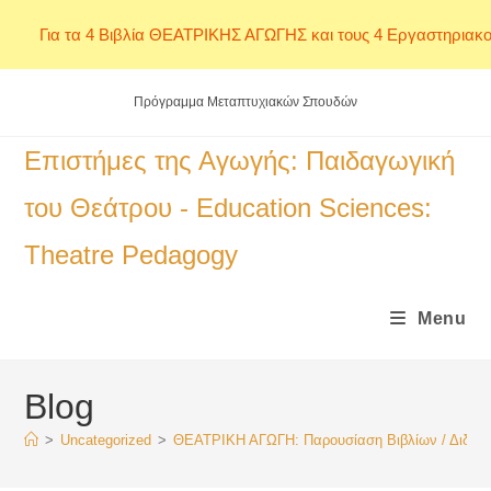
Για τα 4 Βιβλία ΘΕΑΤΡΙΚΗΣ ΑΓΩΓΗΣ και τους 4 Εργαστηριακο
Skip
Πρόγραμμα Μεταπτυχιακών Σπουδών
to
content
Επιστήμες της Αγωγής: Παιδαγωγική
του Θεάτρου - Education Sciences:
Theatre Pedagogy
Menu
Blog
>
Uncategorized
>
ΘΕΑΤΡΙΚΗ ΑΓΩΓΗ: Παρουσίαση Βιβλίων / Διδακ