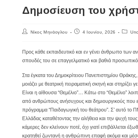
Δημοσίευση του χρήσ
Post
Post
Post
Νίκος Μηνάογλου
4 Ιουνίου, 2026
Unc
author:
published:
categor
Προς κάθε εκπαιδευτικό και εν γένει άνθρωπο των αν
σπουδές του σε επαγγελματικό και βαθιά προσωπικ
Στα έγκατα του Δημοκρίτειου Πανεπιστημίου Θράκης,
μοιάζει με θεατρική πειραματική σκηνή και στηρίζει γ
Είναι η αίθουσα “Θεμέλιο”… Κάτω στο “Θεμέλιο” λοι
από ανθρώπους ανήσυχους και δημιουργικούς που εν
πρόγραμμα “Παιδαγωγική του θεάτρου”. Σ’ αυτό το Π
Ελλάδας καταθέτοντας την αλήθεια και την ψυχή τους
κάμερες δεν κλείνουν ποτέ, όχι γιατί επιβάλλεται έξω
κρατηθεί ζωντανή η ανθρώπινη επαφή ακόμα και μέ