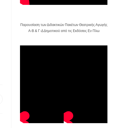
Παρουσίαση των Διδακτικών Πακέτων Θεατρικής Αγωγής
Α-Β & Γ-Δ Δημοτικού από τις Εκδόσεις Εν Πλω
pens
ew
indow