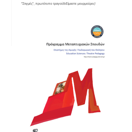
"Στιγμές", πρωτότυπο τραγούδι
Είμαστε μουρμούρες!